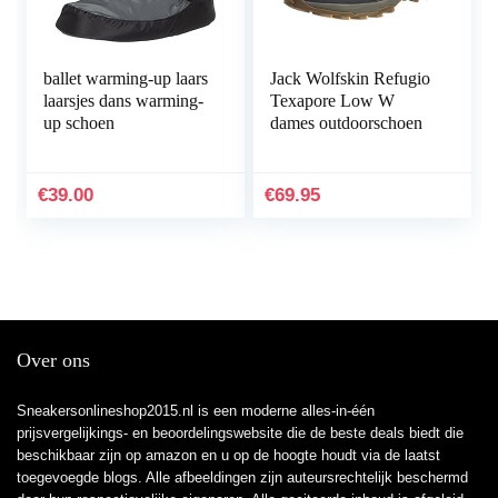
ballet warming-up laars
Jack Wolfskin Refugio
laarsjes dans warming-
Texapore Low W
up schoen
dames outdoorschoen
€
39.00
€
69.95
Over ons
Sneakersonlineshop2015.nl is een moderne alles-in-één
prijsvergelijkings- en beoordelingswebsite die de beste deals biedt die
beschikbaar zijn op amazon en u op de hoogte houdt via de laatst
toegevoegde blogs. Alle afbeeldingen zijn auteursrechtelijk beschermd