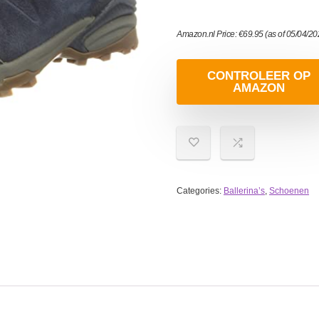
Amazon.nl Price:
€
69.95
(as of 05/04/2
CONTROLEER OP
AMAZON
Categories:
Ballerina’s
,
Schoenen