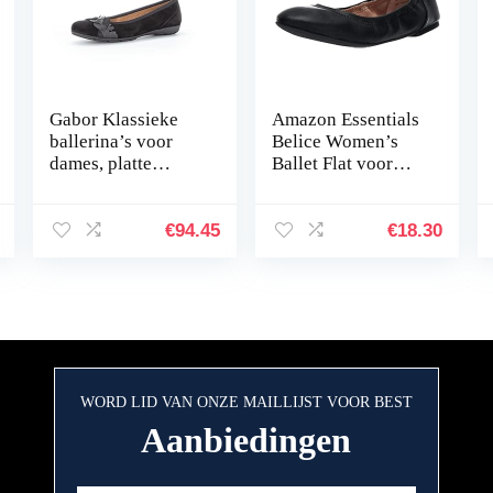
Gabor Klassieke
Amazon Essentials
ballerina’s voor
Belice Women’s
dames, platte
Ballet Flat voor
ballerina’s
dames Ballet plat
€
94.45
€
18.30
WORD LID VAN ONZE MAILLIJST VOOR BEST
Aanbiedingen