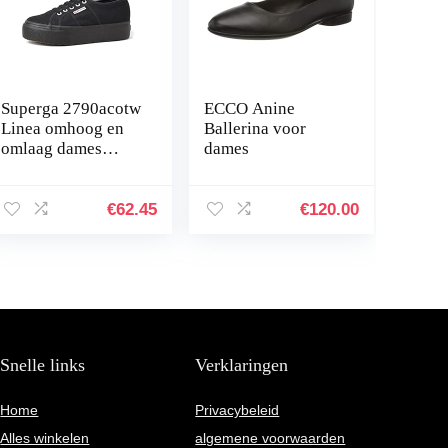
Superga 2790acotw
ECCO Anine
Linea omhoog en
Ballerina voor
omlaag dames
dames
Sneaker
€
62.45
€
120.00
Snelle links
Verklaringen
Home
Privacybeleid
Alles winkelen
algemene voorwaarden