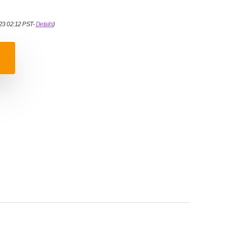
023 02:12 PST-
Details
)