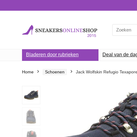
Search
for:
Bladeren door rubrieken
Deal van de da
Home
Schoenen
Jack Wolfskin Refugio Texapo