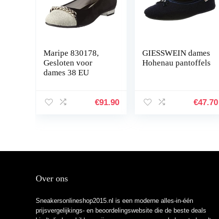
Maripe 830178,
GIESSWEIN dames
Gesloten voor
Hohenau pantoffels
dames 38 EU
€
91.90
€
47.70
Over ons
Sneakersonlineshop2015.nl is een moderne alles-in-één
prijsvergelijkings- en beoordelingswebsite die de beste deals