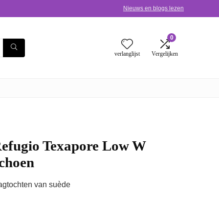
Nieuws en blogs lezen
0
verlanglijst
Vergelijken
Refugio Texapore Low W
choen
agtochten van suède