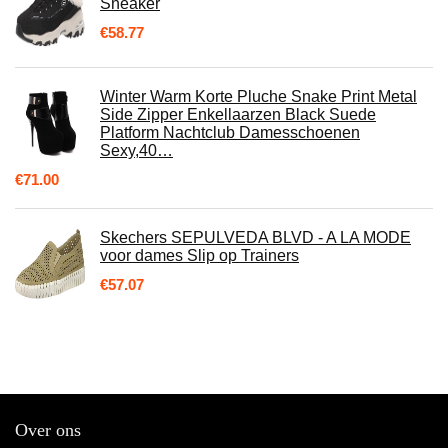
Sneaker
€
58.77
Winter Warm Korte Pluche Snake Print Metal
Side Zipper Enkellaarzen Black Suede
Platform Nachtclub Damesschoenen
Sexy,40…
€
71.00
Skechers SEPULVEDA BLVD - A LA MODE
voor dames Slip op Trainers
€
57.07
Over ons