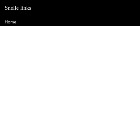
Snelle links
Home
Alles winkelen
Blogs
Onze webshops
Adverteren
Verklaringen
Privacybeleid
algemene voorwaarden
Gelieerde openbaarmaking
2021 © Sneakersonlineshop2015.nl Alle rechten voorbehouden