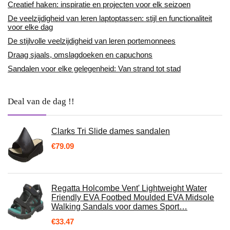
Creatief haken: inspiratie en projecten voor elk seizoen
De veelzijdigheid van leren laptoptassen: stijl en functionaliteit
voor elke dag
De stijlvolle veelzijdigheid van leren portemonnees
Draag sjaals, omslagdoeken en capuchons
Sandalen voor elke gelegenheid: Van strand tot stad
Deal van de dag !!
Clarks Tri Slide dames sandalen
€
79.09
Regatta Holcombe Vent' Lightweight Water
Friendly EVA Footbed Moulded EVA Midsole
Walking Sandals voor dames Sport…
€
33.47