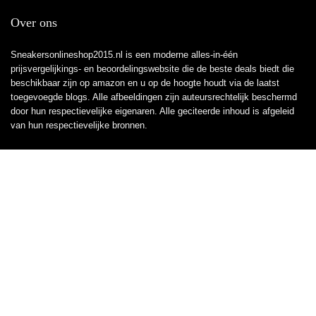
Over ons
Sneakersonlineshop2015.nl is een moderne alles-in-één
prijsvergelijkings- en beoordelingswebsite die de beste deals biedt die
beschikbaar zijn op amazon en u op de hoogte houdt via de laatst
toegevoegde blogs. Alle afbeeldingen zijn auteursrechtelijk beschermd
door hun respectievelijke eigenaren. Alle geciteerde inhoud is afgeleid
van hun respectievelijke bronnen.
WORD LID VAN ONZE MAILLIJST VOOR BEST
Aanbiedingen