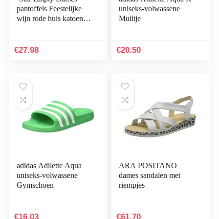
pantoffels Feestelijke
uniseks-volwassene
wijn rode huis katoenen
Muiltje
slippers, bruiloft bruid
en bruidsmeisje dressing
jurk…
€
27.98
€
20.50
adidas Adilette Aqua
ARA POSITANO
uniseks-volwassene
dames sandalen met
Gymschoen
riempjes
€
16.03
€
61.70