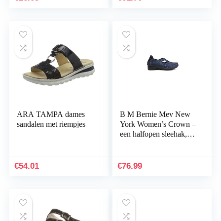
ARA TAMPA dames
B M Bernie Mev New
sandalen met riempjes
York Women’s Crown –
een halfopen sleehak, 4
cm hoog, met
traagschuim voet,
ultralichte zool
€
54.01
€
76.99