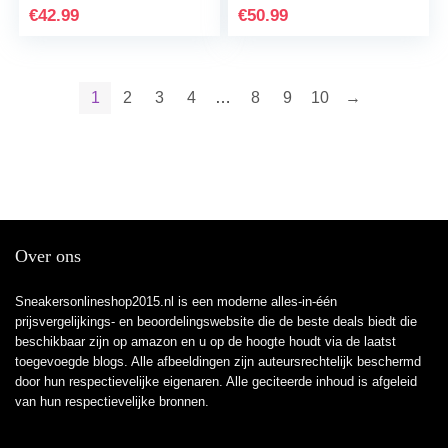
€
42.99
€
50.99
1
2
3
4
…
8
9
10
→
Over ons
Sneakersonlineshop2015.nl is een moderne alles-in-één
prijsvergelijkings- en beoordelingswebsite die de beste deals biedt die
beschikbaar zijn op amazon en u op de hoogte houdt via de laatst
toegevoegde blogs. Alle afbeeldingen zijn auteursrechtelijk beschermd
door hun respectievelijke eigenaren. Alle geciteerde inhoud is afgeleid
van hun respectievelijke bronnen.