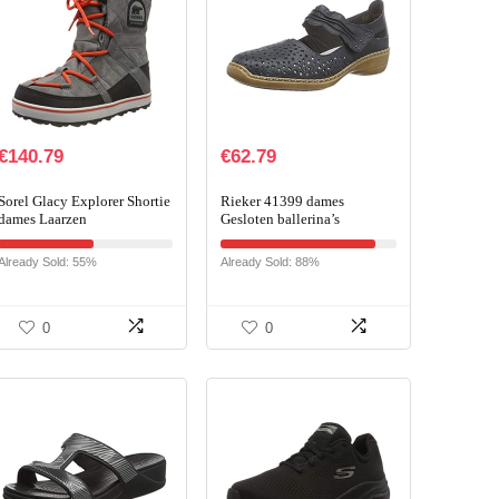
€
140.79
€
62.79
Sorel Glacy Explorer Shortie
Rieker 41399 dames
dames Laarzen
Gesloten ballerina’s
Already Sold: 55%
Already Sold: 88%
0
0