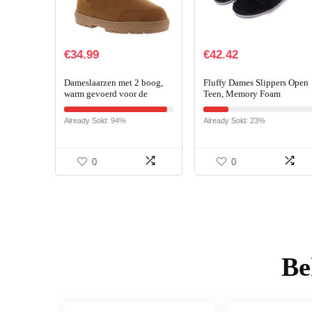
€
34.99
€
42.42
Dameslaarzen met 2 boog,
Fluffy Dames Slippers Open
warm gevoerd voor de
Teen, Memory Foam
winter, middellange
Slippers Dames slippen,
bontlaarzen
Womens Slippers (Color :
Already Sold: 94%
Already Sold: 23%
Black, Size : 40 EU)
0
0
Be