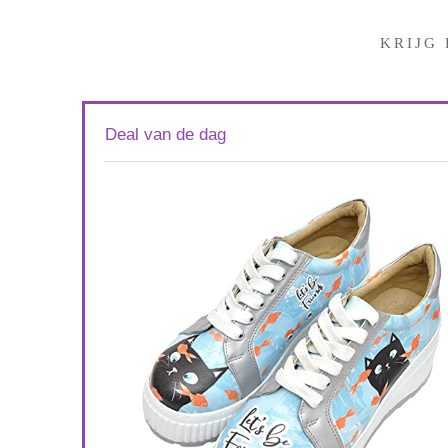
KRIJG
Deal van de dag
k Leather
rs
Available:
16
75 %
ort af