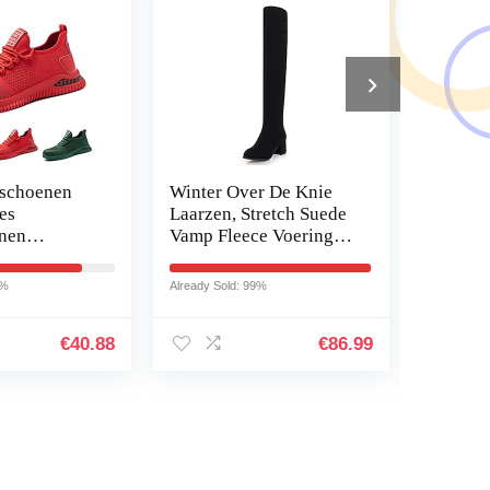
sschoenen
Winter Over De Knie
Sorel w
es
Laarzen, Stretch Suede
voor d
nen
Vamp Fleece Voering
EXPLO
ht
Slip Op Puntige Teen
Vrouw Lange Laarzen
4%
Already Sold: 99%
Already So
nde
Voor Het…
neaker met
€
40.88
€
86.99
us Zwart…
?