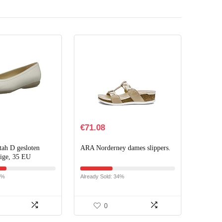
€
71.08
ah D gesloten
ARA Norderney dames slippers.
beige, 35 EU
8%
Already Sold: 34%
0