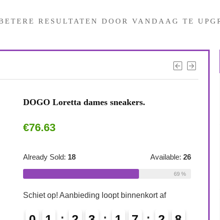
 BETERE RESULTATEN DOOR VANDAAG TE UPG
DOGO Loretta dames sneakers.
€
76.63
Already Sold:
18
Available:
26
69 %
Schiet op! Aanbieding loopt binnenkort af
0
1
2
3
1
7
2
7