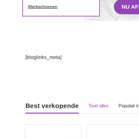
NU A
Werkschoenen
[bloglinks_meta]
Best verkopende
Toon alles
Populair 