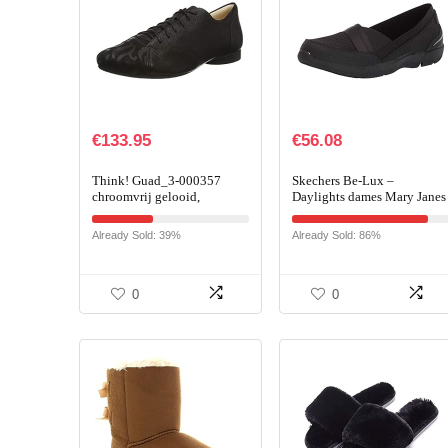
€
133.95
€
56.08
Think! Guad_3-000357
Skechers Be-Lux –
chroomvrij gelooid,
Daylights dames Mary Janes
duurzaam uitneembaar
voetbed dames
Already Sold: 39%
Already Sold: 86%
veterschoenen
0
0