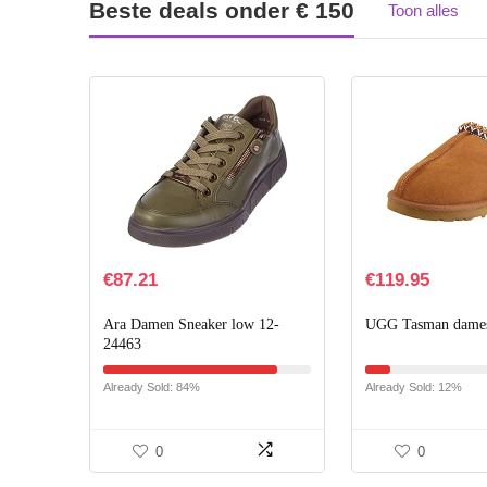
Beste deals onder € 150
Toon alles
€
87.21
€
119.95
Ara Damen Sneaker low 12-
UGG Tasman dames
24463
Already Sold: 84%
Already Sold: 12%
0
0