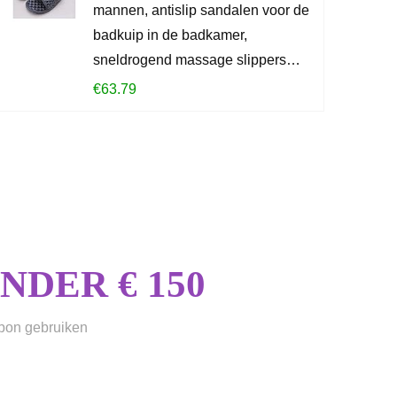
Schiet op! Aan
mannen, antislip sandalen voor de
badkuip in de badkamer,
0
2
sneldrogend massage slippers…
€
63.79
CONTROLEE
DER € 150
sbon gebruiken