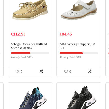
€
112.53
€
84.45
Sebago Docksides Portland
ARA dames gil slippers, 38
Suede W dames
EU
bootschoenen
Already Sold: 51%
Already Sold: 60%
0
0