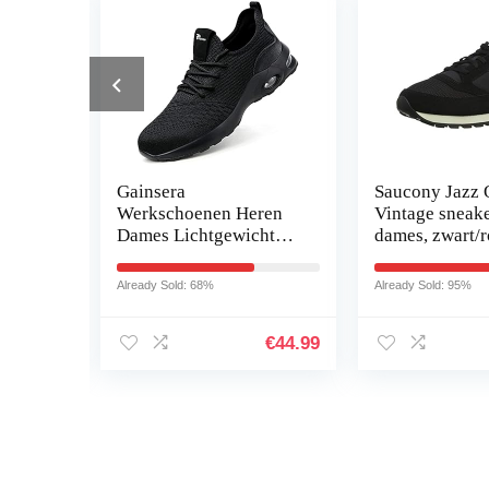
bina
Gainsera
Saucony Jazz 
arm
Werkschoenen Heren
Vintage sneak
hacht
Dames Lichtgewicht
dames, zwart/
Veiligheidsschoenen
Stalen Neus Ademende
Already Sold: 68%
Already Sold: 95%
Beschermende
Sneakers
€
127.20
€
44.99