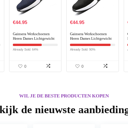
€
44.95
€
44.95
Gainsera Werkschoenen
Gainsera Werkschoenen
Heren Dames Lichtgewicht
Heren Dames Lichtgewicht
Veiligheidsschoenen Stalen
Veiligheidsschoenen Stalen
Neus Ademende
Neus Ademende
Already Sold: 64%
Already Sold: 90%
Beschermende Sneakers
Beschermende Sneakers
0
0
WIL JE DE BESTE PRODUCTEN KOPEN
kijk de nieuwste aanbiedin