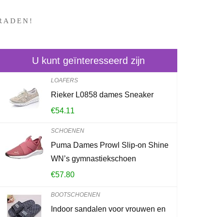
RADEN!
U kunt geïnteresseerd zijn
LOAFERS
Rieker L0858 dames Sneaker
B M BERNI
€
54.11
Cherry – Een
rubberen bo
SCHOENEN
Puma Dames Prowl Slip-on Shine
€
38.49
WN’s gymnastiekschoen
€
57.80
Already Sold:
2
BOOTSCHOENEN
Indoor sandalen voor vrouwen en