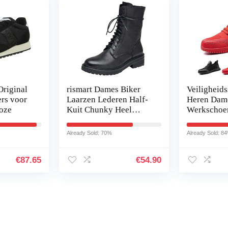
Original
rismart Dames Biker
Veiligheid
ers voor
Laarzen Lederen Half-
Heren Dam
roze
Kuit Chunky Heel
Werkschoe
Klassieke Boot
Lichtgewic
Ademende
Already Sold: 70%
Already Sold: 8
Bescherme
Schoenen S
€
87.65
€
54.90
Stalen Ne
Iets interessants gevonden 