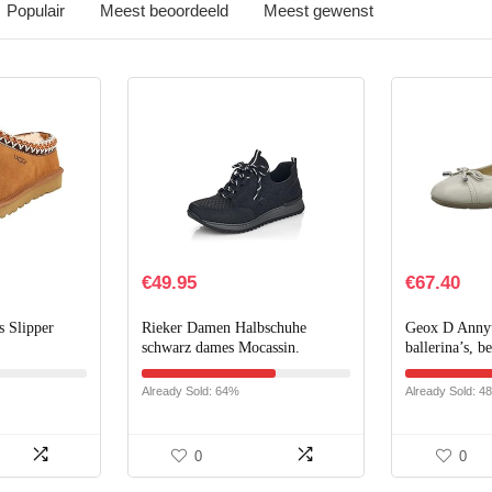
Populair
Meest beoordeeld
Meest gewenst
€
49.95
€
67.40
 Slipper
Rieker Damen Halbschuhe
Geox D Annyt
schwarz dames Mocassin.
ballerina’s, 
Already Sold: 64%
Already Sold: 4
0
0