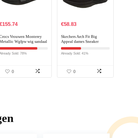
€
155.74
€
58.83
Crocs Vrouwen Monterey
Skechers Arch Fit Big
Metallic Wgfpw wig sandaal
Appeal dames Sneaker
Already Sold: 78%
Already Sold: 41%
0
0
gen