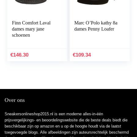
Finn Comfort Laval
Marc O’Polo kathy 8a
dames mary jane
dames Penny Loafer
schoenen
€
146.30
€
109.34
Over ons
Sneakersonlineshop2015.nl is een moderne alles-in-één
prijsvergelijkings- en beoordelingswebsite die de beste deals biedt die
beschikbaar zijn op amazon en u op de hoogte houdt via de laatst
toegevoegde blogs. Alle afbeeldingen zijn auteursrechtelijk beschermd