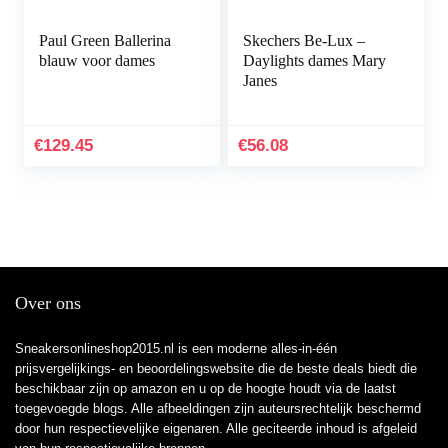
Paul Green Ballerina
Skechers Be-Lux –
blauw voor dames
Daylights dames Mary
Janes
€
129.45
€
56.08
Over ons
Sneakersonlineshop2015.nl is een moderne alles-in-één
prijsvergelijkings- en beoordelingswebsite die de beste deals biedt die
beschikbaar zijn op amazon en u op de hoogte houdt via de laatst
toegevoegde blogs. Alle afbeeldingen zijn auteursrechtelijk beschermd
door hun respectievelijke eigenaren. Alle geciteerde inhoud is afgeleid