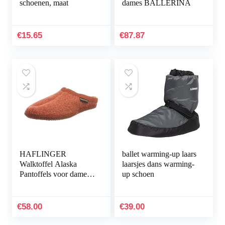
schoenen, maat
dames BALLERINA
€
15.65
€
87.87
HAFLINGER
ballet warming-up laars
Walktoffel Alaska
laarsjes dans warming-
Pantoffels voor dames,
up schoen
zwart
€
58.00
€
39.00