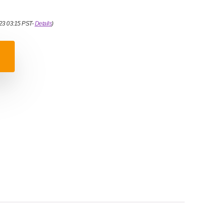
023 03:15 PST-
Details
)