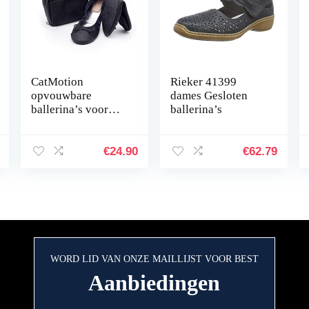
CatMotion
Rieker 41399
opvouwbare
dames Gesloten
ballerina’s voor
ballerina’s
dames in de
handtas
€
24.90
€
62.79
WORD LID VAN ONZE MAILLIJST VOOR BEST
Aanbiedingen