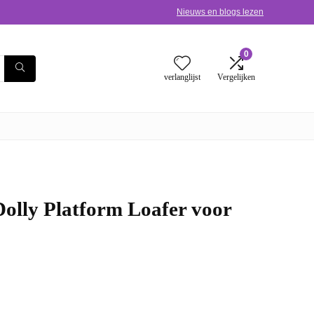
Nieuws en blogs lezen
0
verlanglijst
Vergelijken
olly Platform Loafer voor