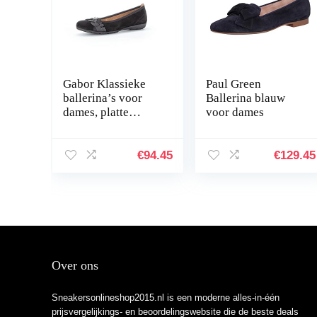
Gabor Klassieke
Paul Green
ballerina’s voor
Ballerina blauw
dames, platte
voor dames
ballerina’s
€
94.45
€
129.45
Over ons
Sneakersonlineshop2015.nl is een moderne alles-in-één
prijsvergelijkings- en beoordelingswebsite die de beste deals