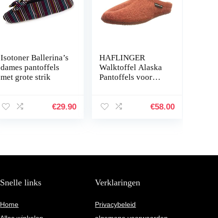
Isotoner Ballerina’s
HAFLINGER
dames pantoffels
Walktoffel Alaska
met grote strik
Pantoffels voor
dames, zwart
€
29.90
€
58.00
Snelle links
Verklaringen
Home
Privacybeleid