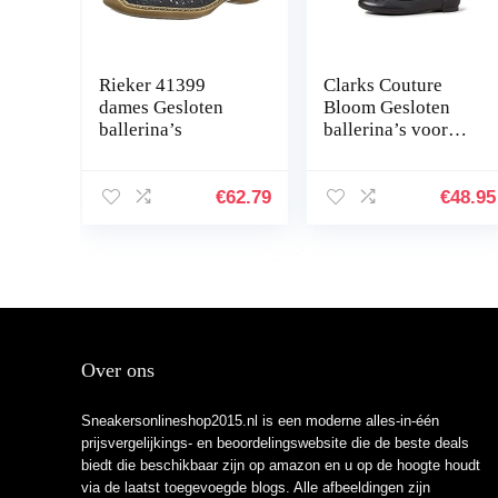
Rieker 41399
Clarks Couture
dames Gesloten
Bloom Gesloten
ballerina’s
ballerina’s voor
dames
€
62.79
€
48.95
Over ons
Sneakersonlineshop2015.nl is een moderne alles-in-één
prijsvergelijkings- en beoordelingswebsite die de beste deals
biedt die beschikbaar zijn op amazon en u op de hoogte houdt
via de laatst toegevoegde blogs. Alle afbeeldingen zijn