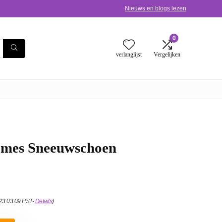
Nieuws en blogs lezen
0
verlanglijst
Vergelijken
ames Sneeuwschoen
023 03:09 PST-
Details
)