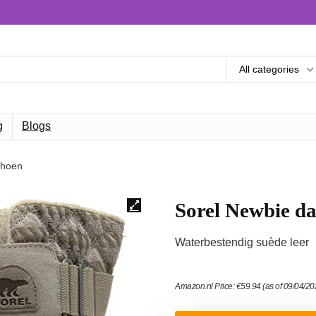
All categories
g
Blogs
choen
Sorel Newbie d
Waterbestendig suède leer
Amazon.nl Price:
€
59.94
(as of 09/04/2