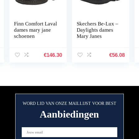
Finn Comfort Laval
Skechers Be-Lux –
dames mary jane
Daylights dames
schoenen
Mary Janes
€
146.30
€
56.08
WORD LID VAN ONZE MAILLIJST VOOR BEST
Aanbiedingen