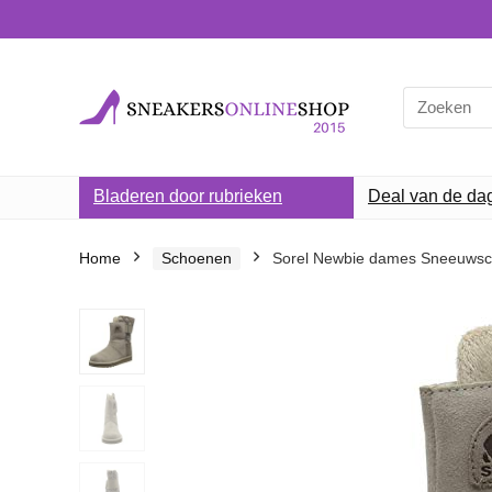
Search
for:
Bladeren door rubrieken
Deal van de da
Home
Schoenen
Sorel Newbie dames Sneeuws