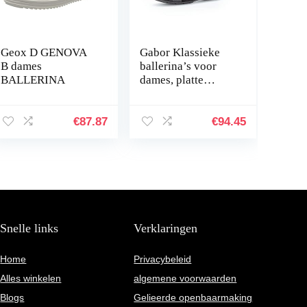
Geox D GENOVA
Gabor Klassieke
B dames
ballerina’s voor
BALLERINA
dames, platte
ballerina’s
€
87.87
€
94.45
Snelle links
Verklaringen
Home
Privacybeleid
Alles winkelen
algemene voorwaarden
Blogs
Gelieerde openbaarmaking