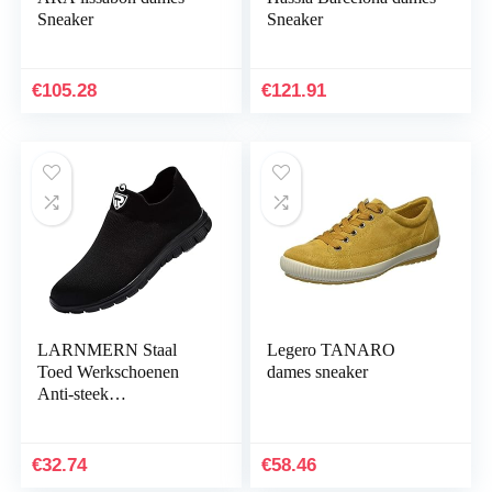
Sneaker
Sneaker
€
105.28
€
121.91
LARNMERN Staal
Legero TANARO
Toed Werkschoenen
dames sneaker
Anti-steek
Veiligheidsschoen
Heren Dames
Lichtgewicht Slip
€
32.74
€
58.46
Bestendig LM33