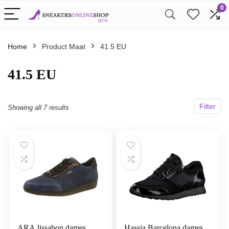
0
Home
Product Maat
41.5 EU
41.5 EU
Filter
Showing all 7 results
ARA lissabon dames
Hassia Barcelona dames