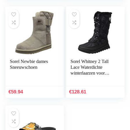
Sorel Newbie dames
Sorel Whitney 2 Tall
Sneeuwschoen
Lace Waterdichte
winterlaarzen voor
dames, grijs (Quarry),
36 EU
€
59.94
€
128.61