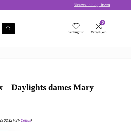
Nieuws en blogs lezen
0
verlanglijst
Vergelijken
x – Daylights dames Mary
023 02:12 PST-
Details
)