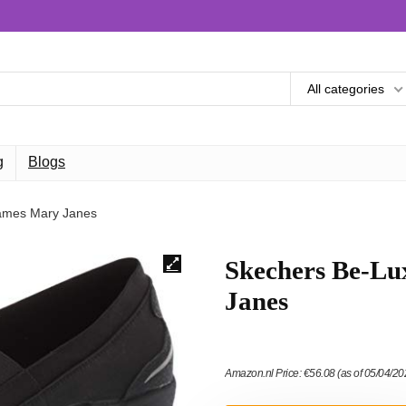
All categories
g
Blogs
dames Mary Janes
Skechers Be-Lu
Janes
Amazon.nl Price:
€
56.08
(as of 05/04/2