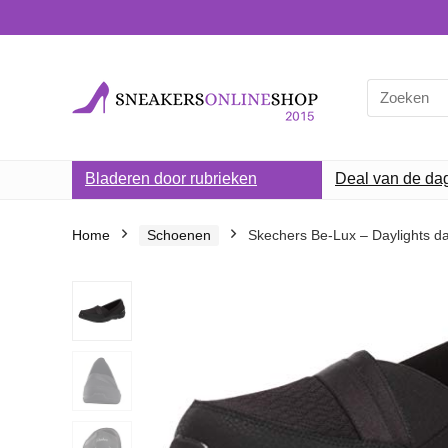
Search
for:
Bladeren door rubrieken
Deal van de da
Home
Schoenen
Skechers Be-Lux – Daylights 