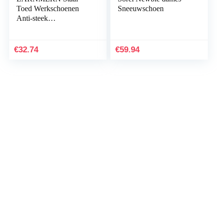
Toed Werkschoenen
Sneeuwschoen
Anti-steek
Veiligheidsschoen
Heren Dames
Lichtgewicht Slip
€
32.74
€
59.94
Bestendig LM33