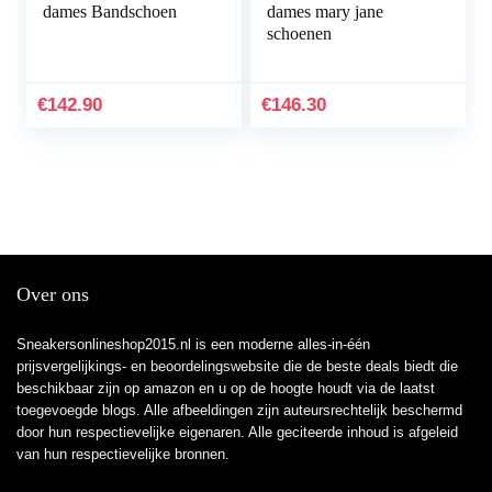
dames Bandschoen
dames mary jane
schoenen
€
142.90
€
146.30
Over ons
Sneakersonlineshop2015.nl is een moderne alles-in-één
prijsvergelijkings- en beoordelingswebsite die de beste deals biedt die
beschikbaar zijn op amazon en u op de hoogte houdt via de laatst
toegevoegde blogs. Alle afbeeldingen zijn auteursrechtelijk beschermd
door hun respectievelijke eigenaren. Alle geciteerde inhoud is afgeleid
van hun respectievelijke bronnen.