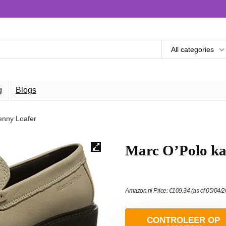
All categories
g
Blogs
enny Loafer
Marc O’Polo ka
Amazon.nl Price:
€
109.34
(as of 05/04/
CONTROLEER OP