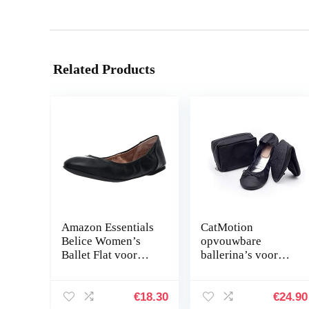
Related Products
Amazon Essentials
CatMotion
Belice Women’s
opvouwbare
Ballet Flat voor
ballerina’s voor
dames Ballet plat
dames in de
handtas
€
18.30
€
24.90