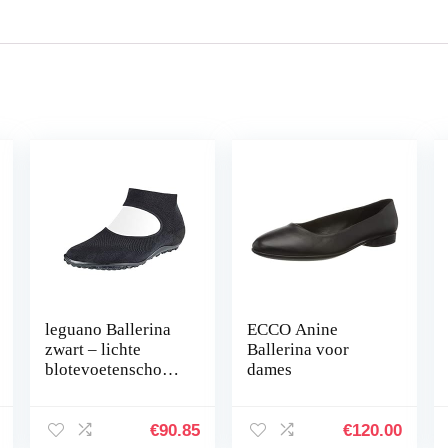
leguano Ballerina
ECCO Anine
zwart – lichte
Ballerina voor
blotevoetenschoen
dames
voor dames
€
90.85
€
120.00