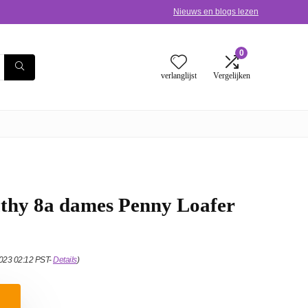
Nieuws en blogs lezen
0
verlanglijst
Vergelijken
thy 8a dames Penny Loafer
2023 02:12 PST-
Details
)