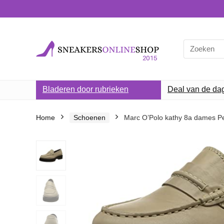
Search
for:
Bladeren door rubrieken
Deal van de da
Home
Schoenen
Marc O’Polo kathy 8a dames P