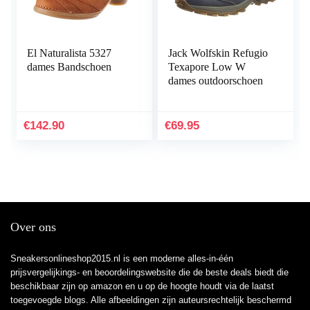
El Naturalista 5327
Jack Wolfskin Refugio
dames Bandschoen
Texapore Low W
dames outdoorschoen
€
142.90
€
69.95
Over ons
Sneakersonlineshop2015.nl is een moderne alles-in-één
prijsvergelijkings- en beoordelingswebsite die de beste deals biedt die
beschikbaar zijn op amazon en u op de hoogte houdt via de laatst
toegevoegde blogs. Alle afbeeldingen zijn auteursrechtelijk beschermd