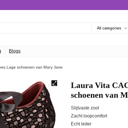
All categories
g
Blogs
es Lage schoenen van Mary Jane
Laura Vita CA
schoenen van M
Slijtvaste zool
Zacht loopcomfort
Echt leder