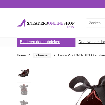
Search
for:
Bladeren door rubrieken
Deal van de da
Home
Schoenen
Laura Vita CACNDICEO 20 dam