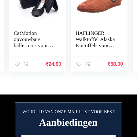
CatMotion
HAFLINGER
opvouwbare
Walktoffel Alaska
ballerina’s voor
Pantoffels voor
dames in de
dames, zwart
handtas
€
24.90
€
58.00
WORD LID VAN ONZE MAILLIJST VOOR BEST
Aanbiedingen