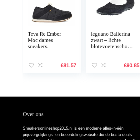
Teva Re Ember
leguano Ballerina
Moc dames
zwart – lichte
sneakers.
blotevoetenschoen
voor dames
€
81.57
€
90.85
Over ons
Sneakersonlineshop2015.nl is een moderne alles-in-één
prijsvergelijkings- en beoordelingswebsite die de beste deals