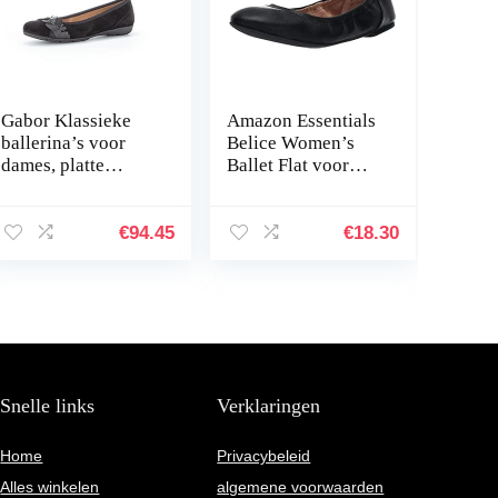
Gabor Klassieke
Amazon Essentials
ballerina’s voor
Belice Women’s
dames, platte
Ballet Flat voor
ballerina’s
dames Ballet plat
€
94.45
€
18.30
Snelle links
Verklaringen
Home
Privacybeleid
Alles winkelen
algemene voorwaarden