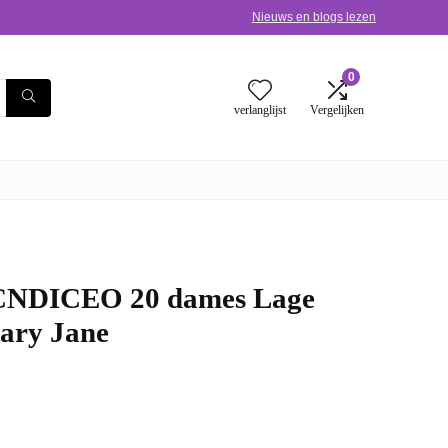
Nieuws en blogs lezen
0
verlanglijst
Vergelijken
CNDICEO 20 dames Lage
ary Jane