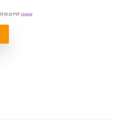
023 02:12 PST-
Details
)