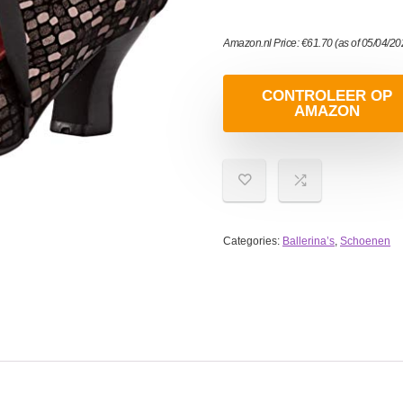
Amazon.nl Price:
€
61.70
(as of 05/04/2
CONTROLEER OP
AMAZON
Categories:
Ballerina’s
,
Schoenen