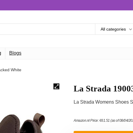
All categories
g
Blogs
acked White
La Strada 1900
La Strada Womens Shoes Sn
Amazon.nl Price:
€
61.51
(as of 08/04/2