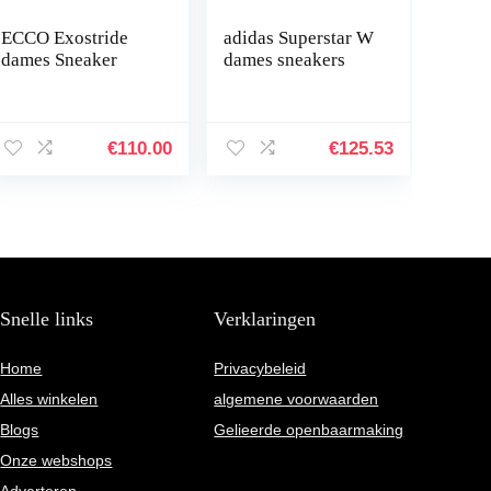
ECCO Exostride
adidas Superstar W
dames Sneaker
dames sneakers
€
110.00
€
125.53
Snelle links
Verklaringen
Home
Privacybeleid
Alles winkelen
algemene voorwaarden
Blogs
Gelieerde openbaarmaking
Onze webshops