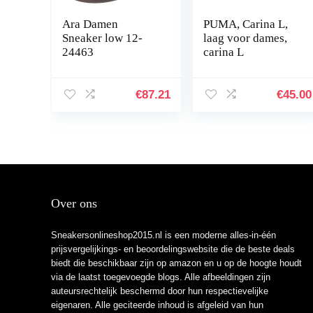
Ara Damen
PUMA, Carina L,
Sneaker low 12-
laag voor dames,
24463
carina L
€
87.21
€
45.00
Over ons
Sneakersonlineshop2015.nl is een moderne alles-in-één
prijsvergelijkings- en beoordelingswebsite die de beste deals
biedt die beschikbaar zijn op amazon en u op de hoogte houdt
via de laatst toegevoegde blogs. Alle afbeeldingen zijn
auteursrechtelijk beschermd door hun respectievelijke
eigenaren. Alle geciteerde inhoud is afgeleid van hun