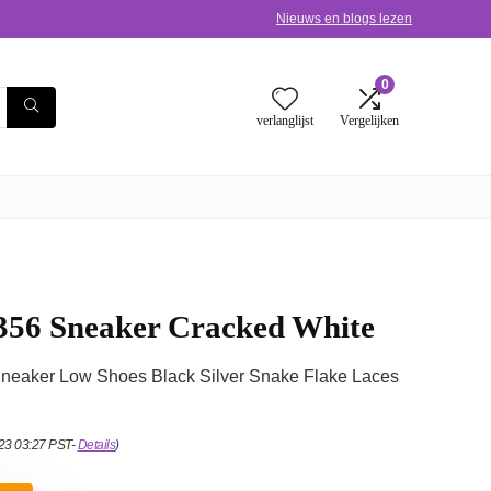
Nieuws en blogs lezen
0
verlanglijst
Vergelijken
356 Sneaker Cracked White
eaker Low Shoes Black Silver Snake Flake Laces
023 03:27 PST-
Details
)