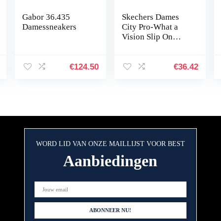
Gabor 36.435
Skechers Dames
Damessneakers
City Pro-What a
Vision Slip On
Trainers
€
124.50
€
36.42
WORD LID VAN ONZE MAILLIJST VOOR BEST
Aanbiedingen