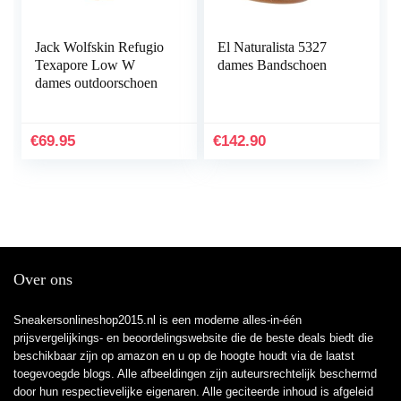
Jack Wolfskin Refugio
El Naturalista 5327
Texapore Low W
dames Bandschoen
dames outdoorschoen
€
69.95
€
142.90
Over ons
Sneakersonlineshop2015.nl is een moderne alles-in-één
prijsvergelijkings- en beoordelingswebsite die de beste deals biedt die
beschikbaar zijn op amazon en u op de hoogte houdt via de laatst
toegevoegde blogs. Alle afbeeldingen zijn auteursrechtelijk beschermd
door hun respectievelijke eigenaren. Alle geciteerde inhoud is afgeleid