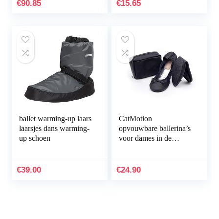
€
90.85
€
15.65
ballet warming-up laars
CatMotion
laarsjes dans warming-
opvouwbare ballerina’s
up schoen
voor dames in de
handtas
€
39.00
€
24.90