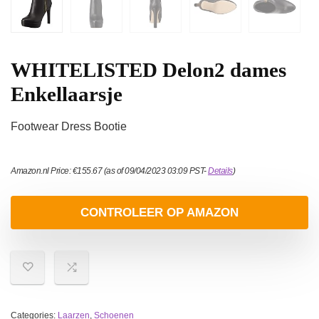
WHITELISTED Delon2 dames
Enkellaarsje
Footwear Dress Bootie
Amazon.nl Price:
€
155.67
(as of 09/04/2023 03:09 PST-
Details
)
CONTROLEER OP AMAZON
Categories:
Laarzen
,
Schoenen