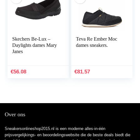
Skechers Be-Lux –
Teva Re Ember Moc
Daylights dames Mary
dames sneakers.
Janes
€
56.08
€
81.57
Over ons
Sneakersonlineshop2015.nl is een moderne alles-in-één
prijsvergelijkings- en beoordelingswebsite die de beste deals biedt die