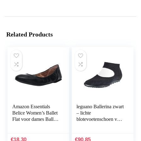
Related Products
Amazon Essentials
leguano Ballerina zwart
Belice Women’s Ballet
– lichte
Flat voor dames Ballet
blotevoetenschoen voor
plat
dames
€
18.30
€
90.85