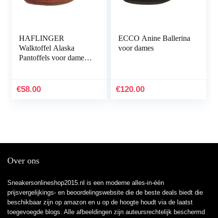
HAFLINGER
ECCO Anine Ballerina
Walktoffel Alaska
voor dames
Pantoffels voor dames,
zwart
€
58.00
€
120.00
Over ons
Sneakersonlineshop2015.nl is een moderne alles-in-één
prijsvergelijkings- en beoordelingswebsite die de beste deals biedt die
beschikbaar zijn op amazon en u op de hoogte houdt via de laatst
toegevoegde blogs. Alle afbeeldingen zijn auteursrechtelijk beschermd