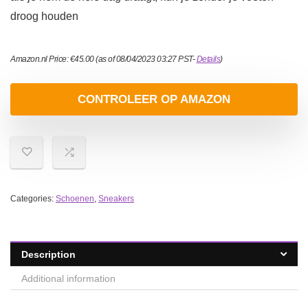
droog houden
Amazon.nl Price:
€
45.00
(as of 08/04/2023 03:27 PST-
Details
)
CONTROLEER OP AMAZON
Categories:
Schoenen
,
Sneakers
Description
Additional information