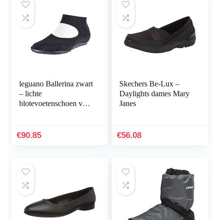
leguano Ballerina zwart
Skechers Be-Lux –
– lichte
Daylights dames Mary
blotevoetenschoen voor
Janes
dames
€
90.85
€
56.08