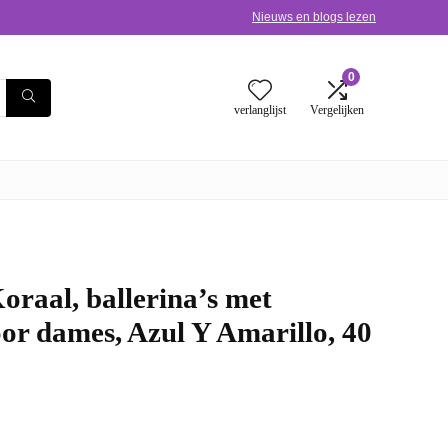
Nieuws en blogs lezen
0
verlanglijst
Vergelijken
oraal, ballerina’s met
oor dames, Azul Y Amarillo, 40