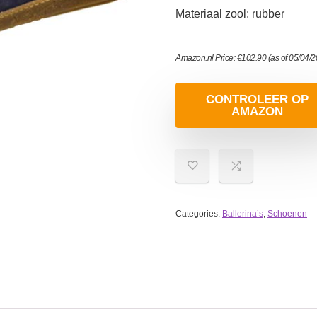
Materiaal zool: rubber
Amazon.nl Price:
€
102.90
(as of 05/04/
CONTROLEER OP
AMAZON
Categories:
Ballerina’s
,
Schoenen