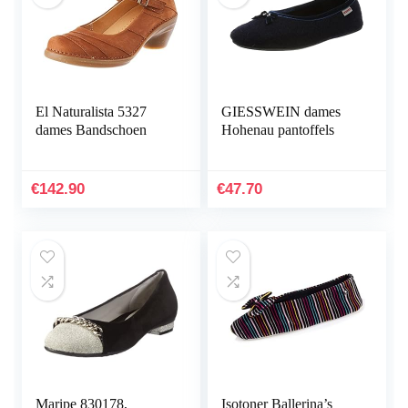
El Naturalista 5327
GIESSWEIN dames
dames Bandschoen
Hohenau pantoffels
€
142.90
€
47.70
Maripe 830178,
Isotoner Ballerina’s