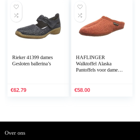
Rieker 41399 dames
HAFLINGER
Gesloten ballerina’s
Walktoffel Alaska
Pantoffels voor dames,
zwart
€
62.79
€
58.00
Over ons