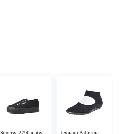
Superga 2790acotw
leguano Ballerina