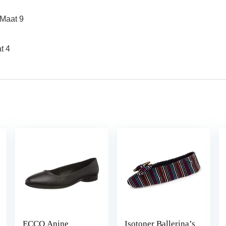
aat 9
t 4
ECCO Anine
Isotoner Ballerina’s