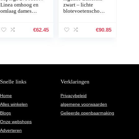
Linea omhoog en
zwart – lichte
omlaag dames
blotevoetenschoen
Sneaker
voor dames
€
62.45
€
90.85
Snelle links
Verklaringen
Home
Privacybeleid
Alles winkelen
algemene voorwaarden
Blogs
Gelieerde openbaarmaking
Onze webshops
Adverteren