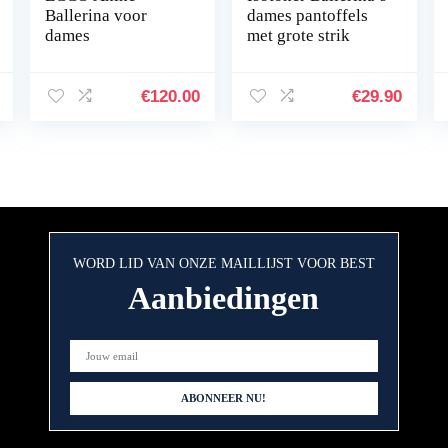
Ballerina voor
dames pantoffels
dames
met grote strik
€
120.00
€
29.90
WORD LID VAN ONZE MAILLIJST VOOR BEST
Aanbiedingen