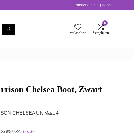
Nieuws en blogs lezen
0
verlanglijst
Vergelijken
ison Chelsea Boot, Zwart
SON CHELSEA UK Maat 4
2023 03:09 PST-
Details
)