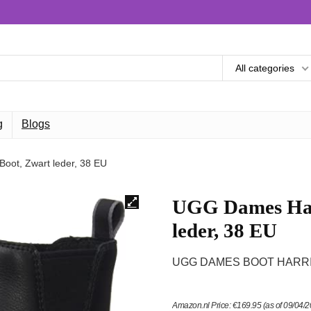
All categories
g
Blogs
oot, Zwart leder, 38 EU
UGG Dames Harr
leder, 38 EU
UGG DAMES BOOT HARRI
Amazon.nl Price:
€
169.95
(as of 09/04/