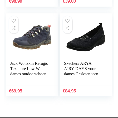
€
98.99
€
39.00
Jack Wolfskin Refugio
Skechers ARYA –
Texapore Low W
AIRY DAYS voor
dames outdoorschoen
dames Gesloten teen
Ballet Flats
€
69.95
€
84.95