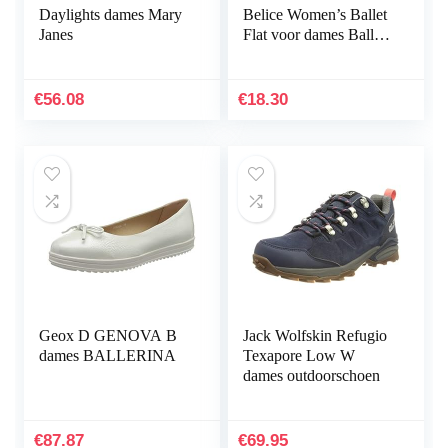
Daylights dames Mary
Belice Women’s Ballet
Janes
Flat voor dames Ballet
plat
€
56.08
€
18.30
Geox D GENOVA B
Jack Wolfskin Refugio
dames BALLERINA
Texapore Low W
dames outdoorschoen
€
87.87
€
69.95