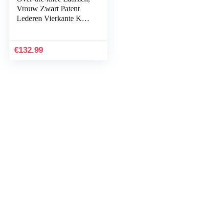
Vrouw Zwart Patent
Lederen Vierkante Kop
Kant Rits Pluche
Voering Winter Lange
Laarzen Voor Feest…
€
132.99