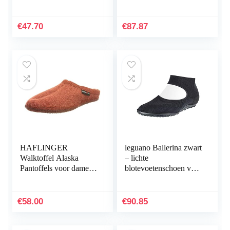
€
47.70
€
87.87
HAFLINGER
leguano Ballerina zwart
Walktoffel Alaska
– lichte
Pantoffels voor dames,
blotevoetenschoen voor
zwart
dames
€
58.00
€
90.85