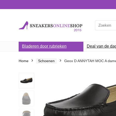
Search
for:
Bladeren door rubrieken
Deal van de da
Home
Schoenen
Geox D ANNYTAH MOC A dam