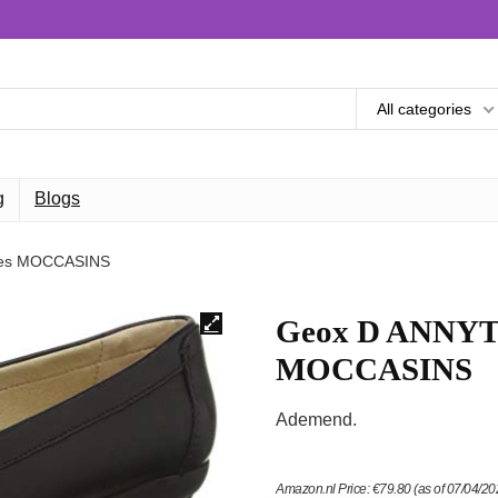
All categories
g
Blogs
es MOCCASINS
Geox D ANNYT
MOCCASINS
Ademend.
Amazon.nl Price:
€
79.80
(as of 07/04/2