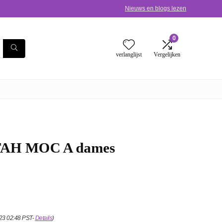
Nieuws en blogs lezen
0
verlanglijst
Vergelijken
AH MOC A dames
023 02:48 PST-
Details
)