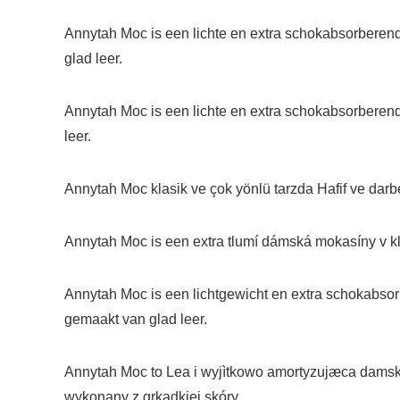
Annytah Moc is een lichte en extra schokabsorberen
glad leer.
Annytah Moc is een lichte en extra schokabsorberend
leer.
Annytah Moc klasik ve çok yönlü tarzda Hafif ve darbe
Annytah Moc is een extra tlumí dámská mokasíny v k
Annytah Moc is een lichtgewicht en extra schokabsor
gemaakt van glad leer.
Annytah Moc to Lea i wyjìtkowo amortyzujæca damska
wykonany z grkadkiej skóry.