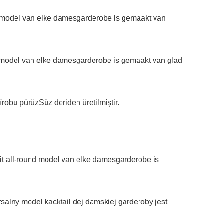
nd model van elke damesgarderobe is gemaakt van
nd model van elke damesgarderobe is gemaakt van glad
robu pürüzSüz deriden üretilmiştir.
it all-round model van elke damesgarderobe is
alny model kacktail dej damskiej garderoby jest