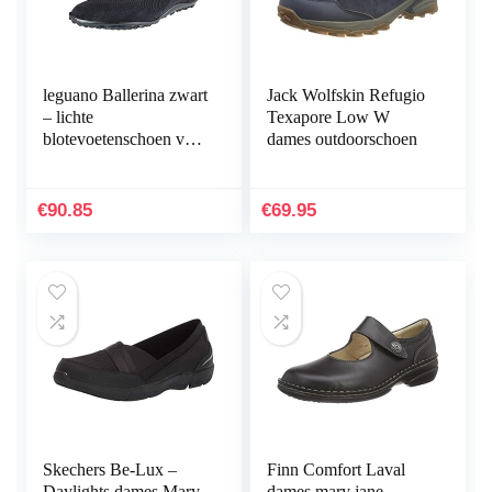
leguano Ballerina zwart
Jack Wolfskin Refugio
– lichte
Texapore Low W
blotevoetenschoen voor
dames outdoorschoen
dames
€
90.85
€
69.95
Skechers Be-Lux –
Finn Comfort Laval
Daylights dames Mary
dames mary jane