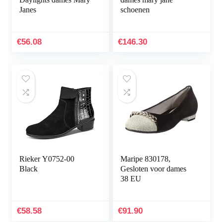
Janes
schoenen
€
56.08
€
146.30
Rieker Y0752-00
Maripe 830178,
Black
Gesloten voor dames
38 EU
€
58.58
€
91.90