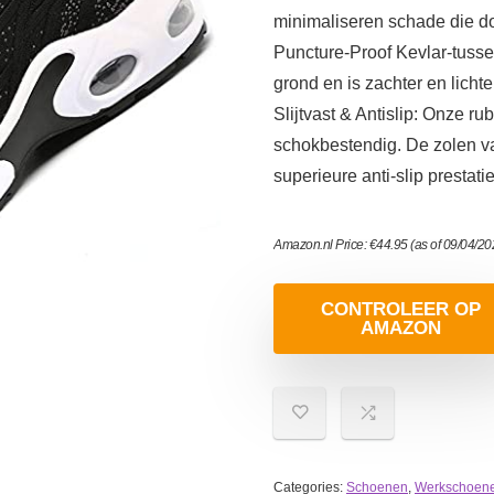
minimaliseren schade die do
Puncture-Proof Kevlar-tuss
grond en is zachter en lichte
Slijtvast & Antislip: Onze rub
schokbestendig. De zolen va
superieure anti-slip prestati
Amazon.nl Price:
€
44.95
(as of 09/04/2
CONTROLEER OP
AMAZON
Categories:
Schoenen
,
Werkschoen