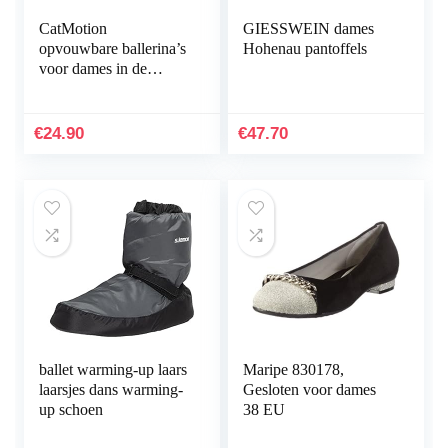
CatMotion
GIESSWEIN dames
opvouwbare ballerina’s
Hohenau pantoffels
voor dames in de
handtas
€
24.90
€
47.70
ballet warming-up laars
Maripe 830178,
laarsjes dans warming-
Gesloten voor dames
up schoen
38 EU