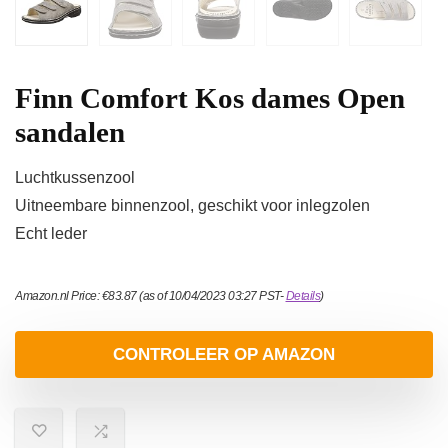
Finn Comfort Kos dames Open
sandalen
Luchtkussenzool
Uitneembare binnenzool, geschikt voor inlegzolen
Echt leder
Amazon.nl Price:
€
83.87
(as of 10/04/2023 03:27 PST-
Details
)
CONTROLEER OP AMAZON