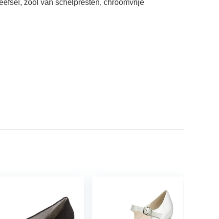
eefsel, zool van schelpresten, chroomvrije