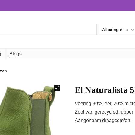
All categories
g
Blogs
rzen
El Naturalista 
Voering 80% leer, 20% micr
Zool van gerecycled rubber
Aangenaam draagcomfort