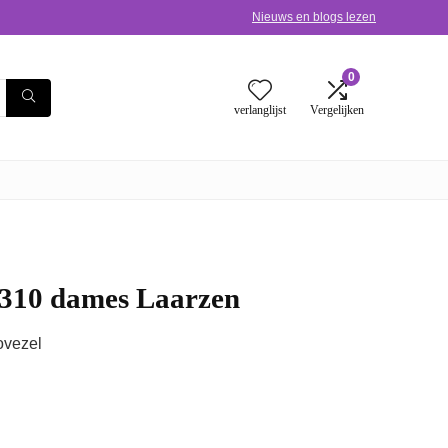
Nieuws en blogs lezen
0
verlanglijst
Vergelijken
5310 dames Laarzen
ovezel