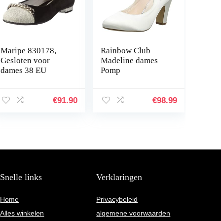
Maripe 830178,
Rainbow Club
Gesloten voor
Madeline dames
dames 38 EU
Pomp
€
91.90
€
98.99
Snelle links
Verklaringen
Home
Privacybeleid
Alles winkelen
algemene voorwaarden