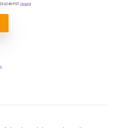
023 02:49 PST-
Details
)
n