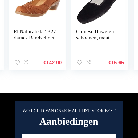
El Naturalista 5327
Chinese fluwelen
dames Bandschoen
schoenen, maat
€
142.90
€
15.65
WORD LID VAN ONZE MAILLIJST VOOR BEST
Aanbiedingen