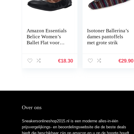
Amazon Essentials
Isotoner Ballerina’s
Belice Women’s
dames pantoffels
Ballet Flat voor
met grote strik
dames Ballet plat
€
18.30
€
29.90
Over ons
Sneakersonlineshop2015.nl is een moderne alles-in-één
prijsvergelijkings- en beoordelingswebsite die de beste deals
biedt die beschikbaar zijn op amazon en u op de hoogte houdt