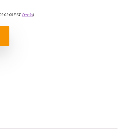
023 03:08 PST-
Details
)