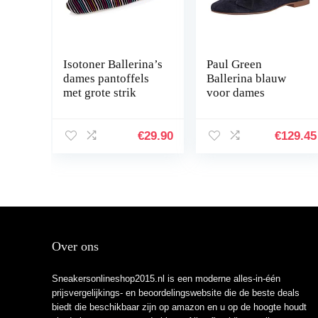
Isotoner Ballerina’s
Paul Green
dames pantoffels
Ballerina blauw
met grote strik
voor dames
€
29.90
€
129.45
Over ons
Sneakersonlineshop2015.nl is een moderne alles-in-één
prijsvergelijkings- en beoordelingswebsite die de beste deals
biedt die beschikbaar zijn op amazon en u op de hoogte houdt