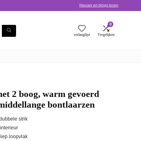
Nieuws en blogs lezen
0
verlanglijst
Vergelijken
et 2 boog, warm gevoerd
 middellange bontlaarzen
dubbele strik
interieur
iep loopvlak