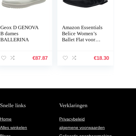
Geox D GENOVA
Amazon Essentials
B dames
Belice Women’s
BALLERINA
Ballet Flat voor
dames Ballet plat
€
87.87
€
18.30
Snelle links
Verklaringen
Home
Privacybeleid
Alles winkelen
algemene voorwaarden