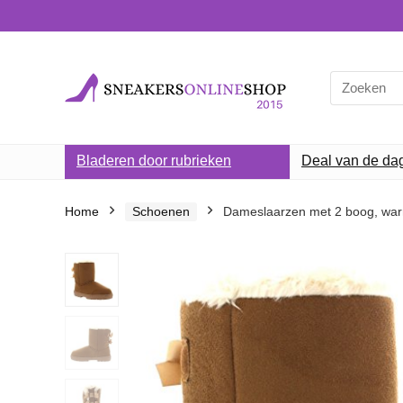
Search
for:
Bladeren door rubrieken
Deal van de da
Home
Schoenen
Dameslaarzen met 2 boog, warm