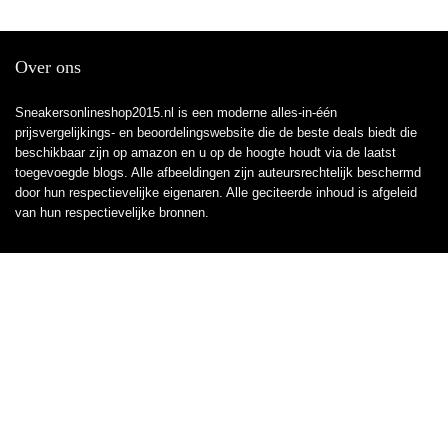
Over ons
Sneakersonlineshop2015.nl is een moderne alles-in-één
prijsvergelijkings- en beoordelingswebsite die de beste deals biedt die
beschikbaar zijn op amazon en u op de hoogte houdt via de laatst
toegevoegde blogs. Alle afbeeldingen zijn auteursrechtelijk beschermd
door hun respectievelijke eigenaren. Alle geciteerde inhoud is afgeleid
van hun respectievelijke bronnen.
WORD LID VAN ONZE MAILLIJST VOOR BEST
Aanbiedingen