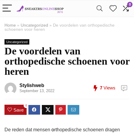
0
Home
»
Uncategorized
»
De voordelen van orthopedische
schoenen voor heren
Uncategorized
De voordelen van
orthopedische schoenen voor
heren
Stylishweb
7
Views
September 13, 2022
0
Save
De reden dat mensen
o
rthopedische schoenen dragen