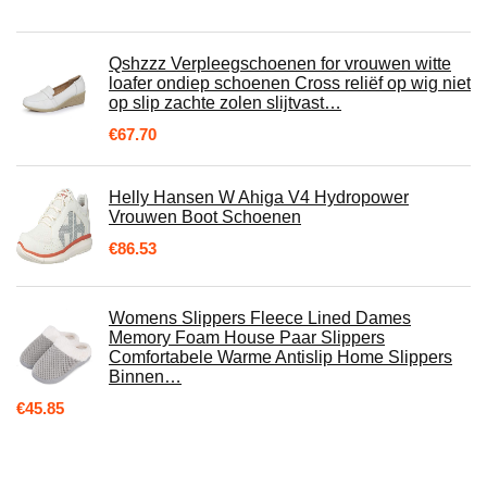
Qshzzz Verpleegschoenen for vrouwen witte
loafer ondiep schoenen Cross reliëf op wig niet
op slip zachte zolen slijtvast…
€
67.70
Helly Hansen W Ahiga V4 Hydropower
Vrouwen Boot Schoenen
€
86.53
Womens Slippers Fleece Lined Dames
Memory Foam House Paar Slippers
Comfortabele Warme Antislip Home Slippers
Binnen…
€
45.85