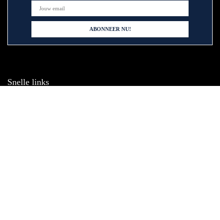
Snelle links
Home
Alles winkelen
Blogs
Onze webshops
Adverteren
Verklaringen
Privacybeleid
algemene voorwaarden