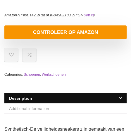
Amazon.nl Price:
€
42.39
(as of 10/04/2023 03:35 PST-
Details
)
CONTROLEER OP AMAZON
Categories:
Schoenen
,
Werkschoenen
Description
Additional information
Synthetisch-De veiligheidssneakers zijn gemaakt van een