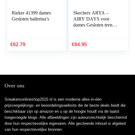
Rieker 41399 dames
Skechers ARYA –
Gesloten ballerina’s
AIRY DAYS voor
dames Gesloten teen
Ballet Flats
€
62.79
€
84.95
Over ons
Sneakersonlineshop2015.nl is een moderne alles-in-één
prijsvergelijkings- en beoordelingswebsite die de beste deals biedt die
beschikbaar zijn op amazon en u op de hoogte houdt via de laatst
toegevoegde blogs. Alle afbeeldingen zijn auteursrechtelijk beschermd
door hun respectievelijke eigenaren. Alle geciteerde inhoud is afgeleid
van hun respectievelijke bronnen.