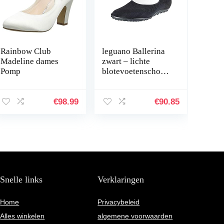
Rainbow Club
leguano Ballerina
Madeline dames
zwart – lichte
Pomp
blotevoetenschoen
voor dames
€
98.99
€
90.85
Snelle links
Verklaringen
Home
Privacybeleid
Alles winkelen
algemene voorwaarden