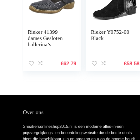
Rieker 41399
Rieker Y0752-00
dames Gesloten
Black
ballerina’s
€
62.79
€
58.58
Over ons
Sneakersonlineshop2015.nl is een moderne alles-in-één
prijsvergelijkings- en beoordelingswebsite die de beste deals
biedt die beschikbaar zijn op amazon en u op de hoogte houdt