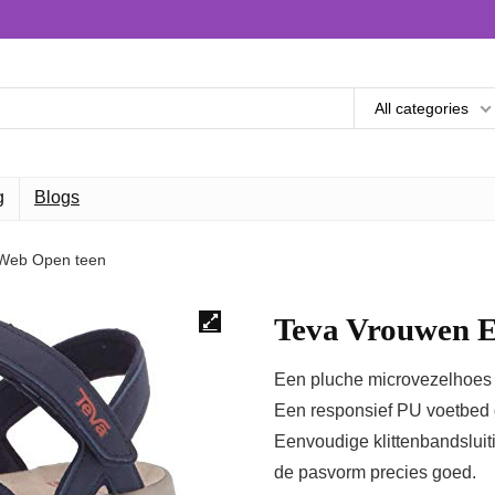
All categories
g
Blogs
 Web Open teen
Teva Vrouwen E
Een pluche microvezelhoes v
Een responsief PU voetbed d
Eenvoudige klittenbandsluit
de pasvorm precies goed.