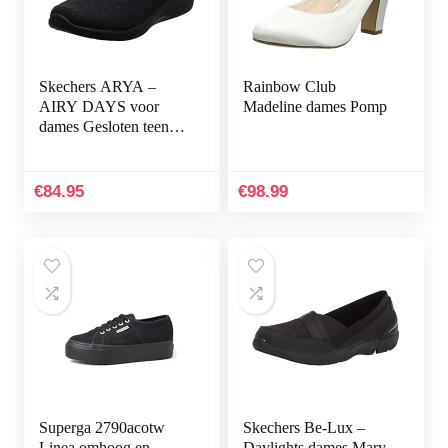
Skechers ARYA –
Rainbow Club
AIRY DAYS voor
Madeline dames Pomp
dames Gesloten teen
Ballet Flats
€
84.95
€
98.99
Superga 2790acotw
Skechers Be-Lux –
Linea omhoog en
Daylights dames Mary