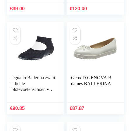
€
39.00
€
120.00
leguano Ballerina zwart
Geox D GENOVA B
– lichte
dames BALLERINA
blotevoetenschoen voor
dames
€
90.85
€
87.87