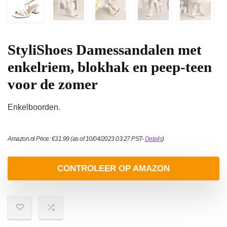
StyliShoes Damessandalen met
enkelriem, blokhak en peep-teen
voor de zomer
Enkelboorden.
Amazon.nl Price:
€
31.99
(as of 10/04/2023 03:27 PST-
Details
)
CONTROLEER OP AMAZON