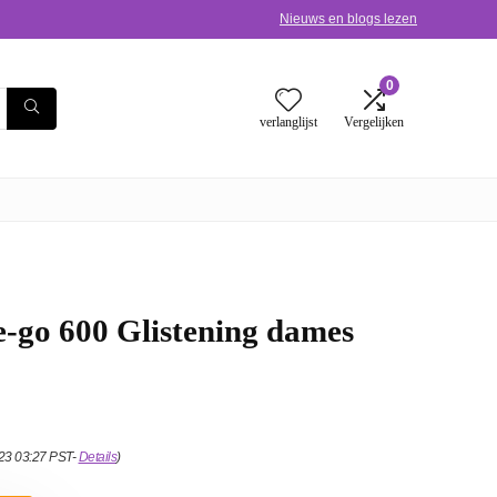
Nieuws en blogs lezen
0
verlanglijst
Vergelijken
-go 600 Glistening dames
023 03:27 PST-
Details
)