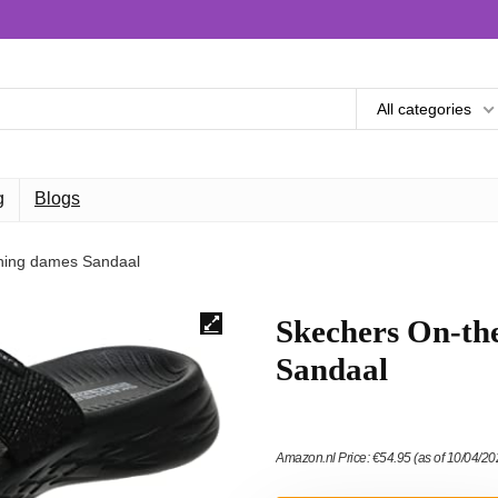
All categories
g
Blogs
ening dames Sandaal
Skechers On-the
Sandaal
Amazon.nl Price:
€
54.95
(as of 10/04/2