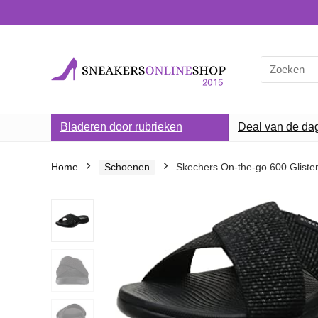
Search
for:
Bladeren door rubrieken
Deal van de da
Home
Schoenen
Skechers On-the-go 600 Glist