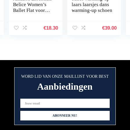
Belice Women’s
laars laarsjes dans
Ballet Flat voor
warming-up schoen
dames Ballet plat
€
18.30
€
39.00
WORD LID VAN ONZE MAILLIJST VOOR BEST
Aanbiedingen