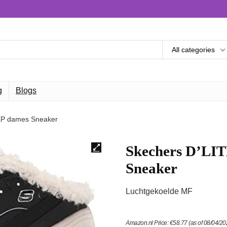
All categories
g
Blogs
P dames Sneaker
Skechers D’L
Sneaker
Luchtgekoelde MF
Amazon.nl Price:
€
58.77
(as of 08/04/2