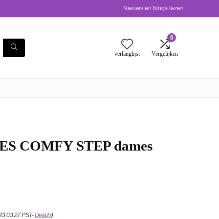
Nieuws en blogs lezen
0
verlanglijst
Vergelijken
ITES COMFY STEP dames
023 03:27 PST-
Details
)