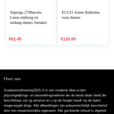
Superga 2790acotw
ECCO Anine Ballerina
Linea omhoog en
voor dames
omlaag dames Sneaker
€
62.45
€
120.00
Over ons
Sneakersonlineshop2015.nl is een moderne alles-in-één
prijsvergelijkings- en beoordelingswebsite die de beste deals biedt die
beschikbaar zijn op amazon en u op de hoogte houdt via de laatst
toegevoegde blogs. Alle afbeeldingen zijn auteursrechtelijk beschermd
door hun respectievelijke eigenaren. Alle geciteerde inhoud is afgeleid